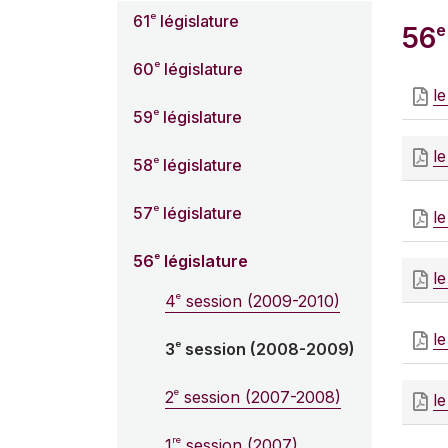
e
61
législature
e
56
e
60
législature
le
e
59
législature
le
e
58
législature
e
57
législature
le
e
56
législature
le
e
4
session (2009-2010)
le
e
3
session (2008-2009)
e
2
session (2007-2008)
le
re
1
session (2007)