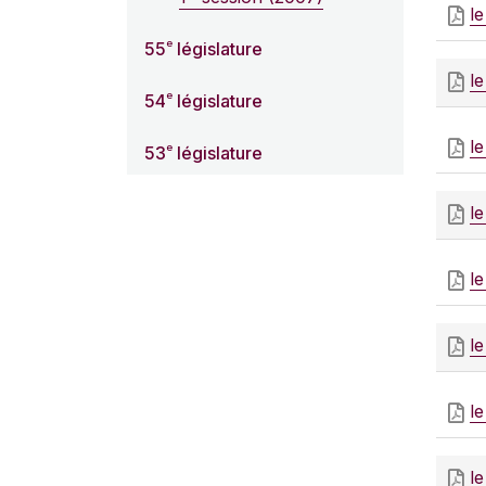
le
e
55
législature
le
e
54
législature
le
e
53
législature
le
le
le
l
l