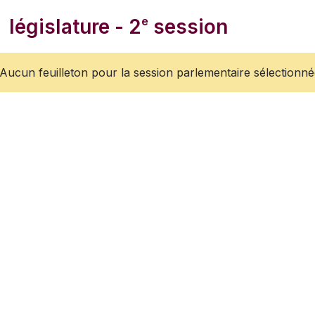
e
législature - 2
session
Aucun feuilleton pour la session parlementaire sélectionn