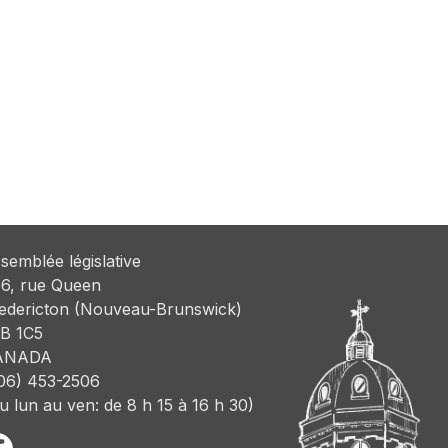
semblée législative
6, rue Queen
edericton (Nouveau-Brunswick)
B 1C5
ANADA
06) 453-2506
u lun au ven: de 8 h 15 à 16 h 30)