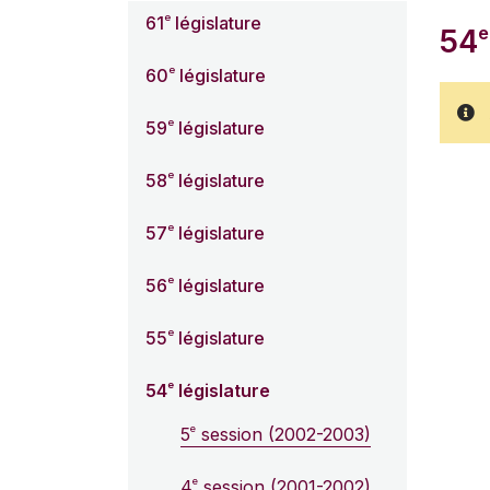
e
61
législature
e
54
e
60
législature
e
59
législature
e
58
législature
e
57
législature
e
56
législature
e
55
législature
e
54
législature
e
5
session (2002-2003)
e
4
session (2001-2002)