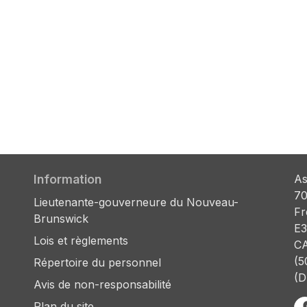
Information
As
70
Lieutenante-gouverneure du Nouveau-
Fr
Brunswick
E3
Lois et règlements
C
(5
Répertoire du personnel
(D
Avis de non-responsabilité
Plan du site