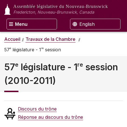
Assemblée législative
du Nouveau-Brunswick
Fredericton, Nouveau-Brunswick, Canada
Menu
English
Accueil
Travaux de la Chambre
e
re
57
législature - 1
session
e
re
57
législature - 1
session
(2010-2011)
Discours du trône
Réponse au discours du trône