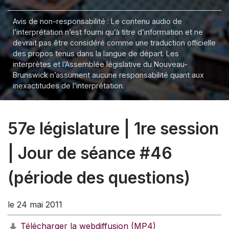
Avis de non-responsabilité : Le contenu audio de
l’interprétation n’est fourni qu’à titre d’information et ne
devrait pas être considéré comme une traduction officielle
des propos tenus dans la langue de départ. Les
interprètes et l’Assemblée législative du Nouveau-
Brunswick n’assument aucune responsabilité quant aux
inexactitudes de l’interprétation.
57e législature | 1re session
| Jour de séance #46
(période des questions)
le 24 mai 2011
Télécharger la webdiffusion (MP4)