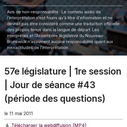
Avis de non-responsabilité : Le contenu audio de
l’interprétation n’est fourni qu’à titre d’information et ne
devrait pas être considéré comme une traduction officielle
des propos tenus dans la langue de départ. Les
interprètes et l’Assemblée législative du Nouveau-
Brunswick n’assument aucune responsabilité quant aux
inexactitudes de l’interprétation.
57e législature | 1re session
| Jour de séance #43
(période des questions)
le 11 mai 2011
Télécharger la webdiffusion (MP4)