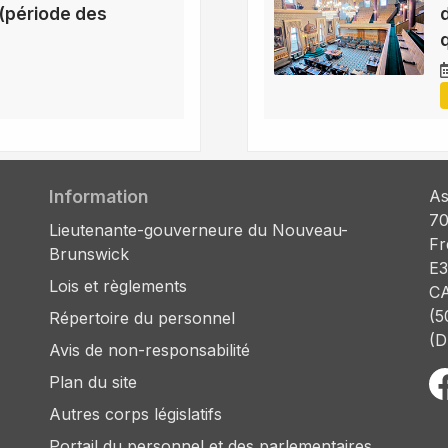
(période des
Information
As
70
Lieutenante-gouverneure du Nouveau-
Fr
Brunswick
E3
Lois et règlements
C
(5
Répertoire du personnel
(D
Avis de non-responsabilité
Plan du site
Autres corps législatifs
Portail du personnel et des parlementaires