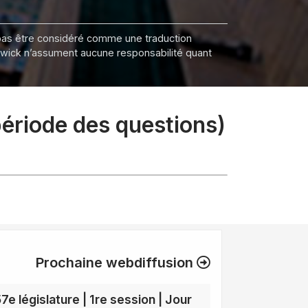
it pas être considéré comme une traduction
nswick n’assument aucune responsabilité quant
période des questions)
Prochaine webdiffusion
7e législature | 1re session | Jour