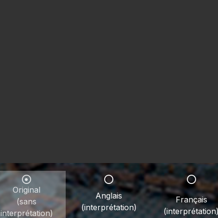
Original
Anglais
Français
(sans
(interprétation)
(interprétation
interprétation)