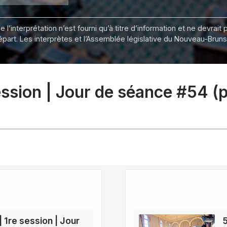
 l’interprétation n’est fourni qu’à titre d’information et ne devra
départ. Les interprètes et l’Assemblée législative du Nouveau-Bru
session | Jour de séance #54 (
| 1re session | Jour
5