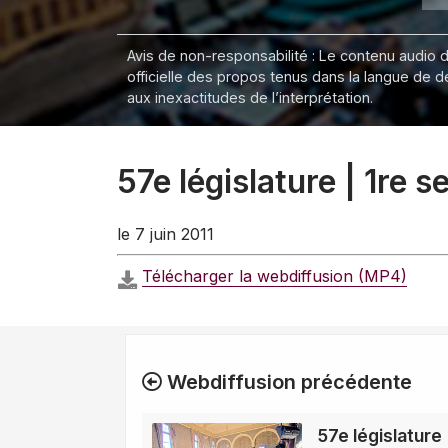
Avis de non-responsabilité : Le contenu audio de
officielle des propos tenus dans la langue de 
aux inexactitudes de l’interprétation.
57e législature | 1re 
le 7 juin 2011
Télécharger la webdiffusion (MP4)
Webdiffusion précédente
57e législature 