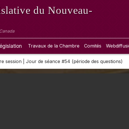
slative
du Nouveau-
 Canada
égislation
Travaux de la Chambre
Comités
Webdiffus
 1re session | Jour de séance #54 (période des questions)