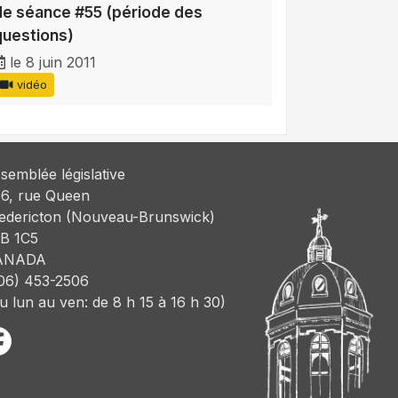
de séance #55 (période des
questions)
le 8 juin 2011
vidéo
semblée législative
6, rue Queen
edericton (Nouveau-Brunswick)
B 1C5
ANADA
06) 453-2506
u lun au ven: de 8 h 15 à 16 h 30)