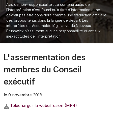
Avis de non-responsabilité : Le contenu audio de
l’interprétation n’est fourni qu’à titre d’information et ne
devrait pas être considéré comme une traduction officielle
des propos tenus dans la langue de départ. Les
interprètes et l’Assemblée législative du Nouveau-
Brunswick n’assument aucune responsabilité quant aux
inexactitudes de l’interprétation.
L'assermentation des
membres du Conseil
exécutif
le 9 novembre 2018
Télécharger la webdiffusion (MP4)