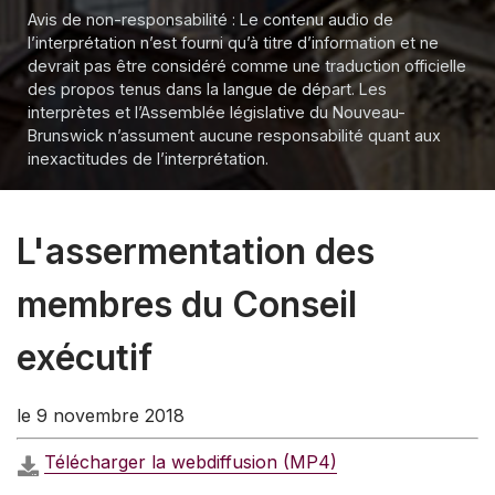
Avis de non-responsabilité : Le contenu audio de
l’interprétation n’est fourni qu’à titre d’information et ne
devrait pas être considéré comme une traduction officielle
des propos tenus dans la langue de départ. Les
interprètes et l’Assemblée législative du Nouveau-
Brunswick n’assument aucune responsabilité quant aux
inexactitudes de l’interprétation.
L'assermentation des
membres du Conseil
exécutif
le 9 novembre 2018
Télécharger la webdiffusion (MP4)