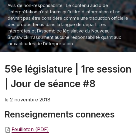
Avis de non-responsabilité : Le contenu audio de
l’interprétation n’est fourni qu’à titre d’information et ne
devrait pas être considéré comme une traduction officielle
des propos tenus dans la langue de départ. Les
interprètes et l’Assemblée législative du Nouveau-
Brunswick n’assument aucune responsabilité quant aux
inexactitudes de l’interprétation.
59e législature | 1re session
| Jour de séance #8
le 2 novembre 2018
Renseignements connexes
Feuilleton (PDF)