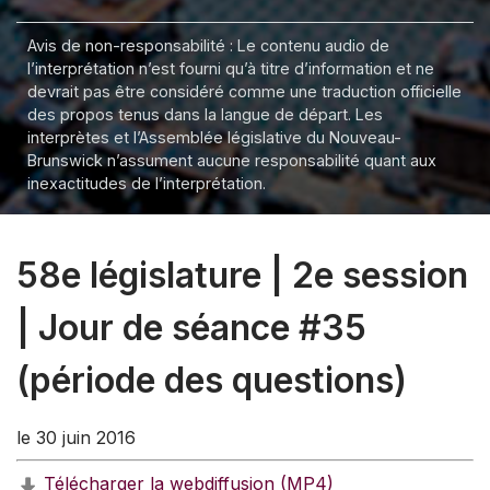
Avis de non-responsabilité : Le contenu audio de
l’interprétation n’est fourni qu’à titre d’information et ne
devrait pas être considéré comme une traduction officielle
des propos tenus dans la langue de départ. Les
interprètes et l’Assemblée législative du Nouveau-
Brunswick n’assument aucune responsabilité quant aux
inexactitudes de l’interprétation.
58e législature | 2e session
| Jour de séance #35
(période des questions)
le 30 juin 2016
Télécharger la webdiffusion (MP4)