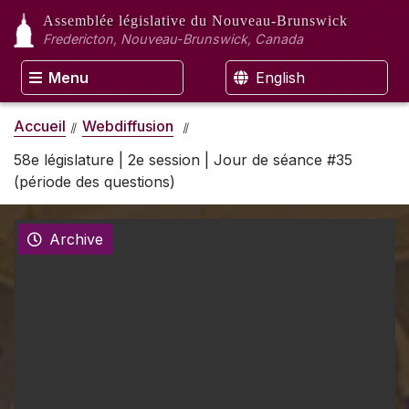
Assemblée législative
du Nouveau-Brunswick
Fredericton, Nouveau-Brunswick, Canada
Menu
English
Accueil
Webdiffusion
58e législature | 2e session | Jour de séance #35
(période des questions)
Archive