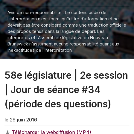
Avis de non-responsabilité : Le contenu audio de
l’interprétation n’est fourni qu’à titre d’information et ne
devrait pas être considéré comme une traduction officielle
des propos tenus dans la langue de départ. Les
interprètes et l’Assemblée législative du Nouveau-
Brunswick n’assument aucune responsabilité quant aux
inexactitudes de l’interprétation.
58e législature | 2e session
| Jour de séance #34
(période des questions)
le 29 juin 2016
Télécharger la webdiffusion (MP4)