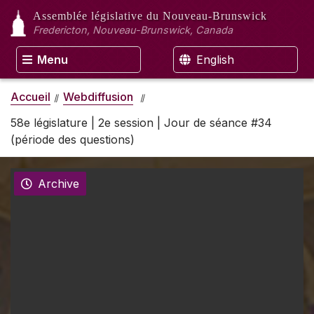
Assemblée législative
du Nouveau-Brunswick
Fredericton, Nouveau-Brunswick, Canada
Menu
English
Accueil
Webdiffusion
58e législature | 2e session | Jour de séance #34
(période des questions)
Archive