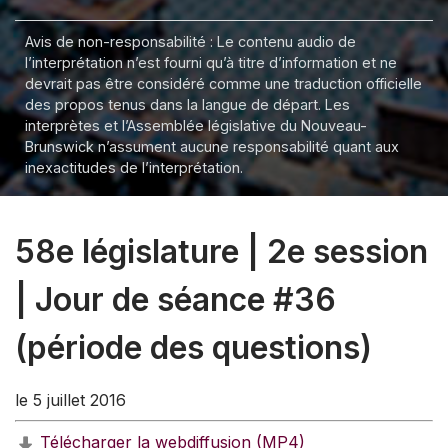
Avis de non-responsabilité : Le contenu audio de
l’interprétation n’est fourni qu’à titre d’information et ne
devrait pas être considéré comme une traduction officielle
des propos tenus dans la langue de départ. Les
interprètes et l’Assemblée législative du Nouveau-
Brunswick n’assument aucune responsabilité quant aux
inexactitudes de l’interprétation.
58e législature | 2e session
| Jour de séance #36
(période des questions)
le 5 juillet 2016
Télécharger la webdiffusion (MP4)