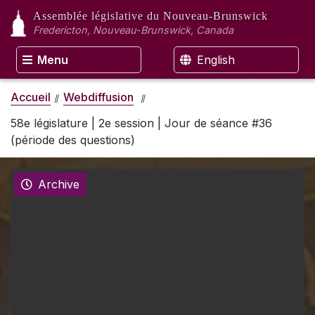
Assemblée législative
du Nouveau-Brunswick
Fredericton, Nouveau-Brunswick, Canada
Menu
English
Accueil
Webdiffusion
58e législature | 2e session | Jour de séance #36
(période des questions)
Archive