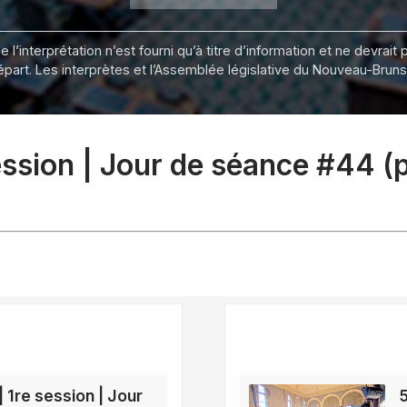
 l’interprétation n’est fourni qu’à titre d’information et ne devra
départ. Les interprètes et l’Assemblée législative du Nouveau-Bru
session | Jour de séance #44 
| 1re session | Jour
5