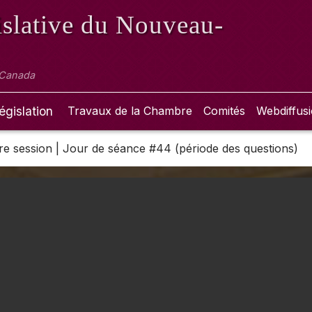
slative
du Nouveau-
 Canada
égislation
Travaux de la Chambre
Comités
Webdiffus
 1re session | Jour de séance #44 (période des questions)