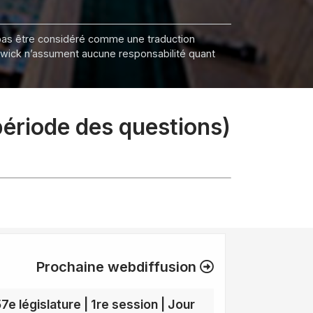
it pas être considéré comme une traduction
nswick n’assument aucune responsabilité quant
(période des questions)
Prochaine webdiffusion
7e législature | 1re session | Jour