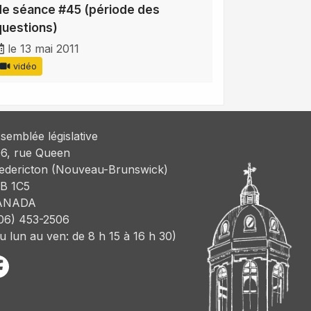
de séance #45 (période des
questions)
le 13 mai 2011
vidéo
semblée législative
6, rue Queen
edericton (Nouveau-Brunswick)
B 1C5
ANADA
06) 453-2506
u lun au ven: de 8 h 15 à 16 h 30)