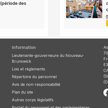
(période des
Information
As
70
Lieutenante-gouverneure du Nouveau-
Fr
Brunswick
E3
Lois et règlements
C
(5
Répertoire du personnel
(D
Avis de non-responsabilité
Plan du site
Autres corps législatifs
Portail du personnel et des parlementaires