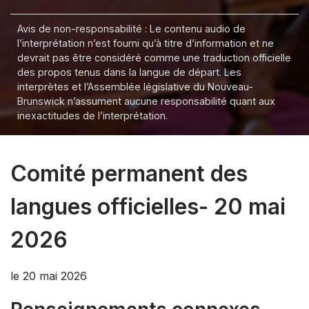
Avis de non-responsabilité : Le contenu audio de
l’interprétation n’est fourni qu’à titre d’information et ne
devrait pas être considéré comme une traduction officielle
des propos tenus dans la langue de départ. Les
interprètes et l’Assemblée législative du Nouveau-
Brunswick n’assument aucune responsabilité quant aux
inexactitudes de l’interprétation.
Comité permanent des
langues officielles- 20 mai
2026
le 20 mai 2026