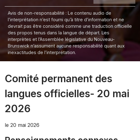
Avis de non-responsabilité : Le contenu audio de
l’interprétation n’est fourni qu’à titre d’information et ne
devrait pas être considéré comme une traduction officielle
des propos tenus dans la langue de départ. Les
interprètes et l’Assemblée législative du Nouveau-
Brunswick n’assument aucune responsabilité quant aux
inexactitudes de l’interprétation.
Comité permanent des
langues officielles- 20 mai
2026
le 20 mai 2026