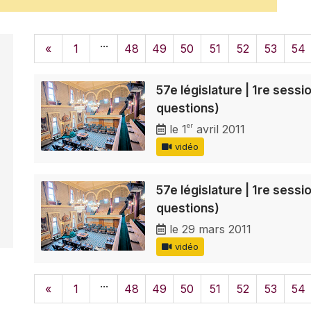
...
«
1
48
49
50
51
52
53
54
57e législature | 1re sess
questions)
er
le 1
avril 2011
vidéo
57e législature | 1re sess
questions)
le 29 mars 2011
vidéo
...
«
1
48
49
50
51
52
53
54