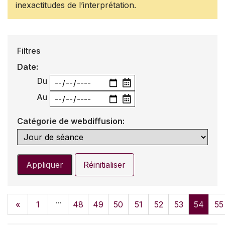
inexactitudes de l’interprétation.
Filtres
Date:
Du
Au
Catégorie de webdiffusion:
Appliquer
Réinitialiser
...
«
1
48
49
50
51
52
53
54
55