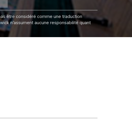
it pas être considéré comme une traduction
nswick n’assument aucune responsabilité quant