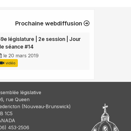
Prochaine webdiffusion
59e législature | 2e session | Jour
de séance #14
le 20 mars 2019
vidéo
semblée législative
6, rue Queen
edericton (Nouveau-Brunswick)
B 1C5
ANADA
06) 453-2506