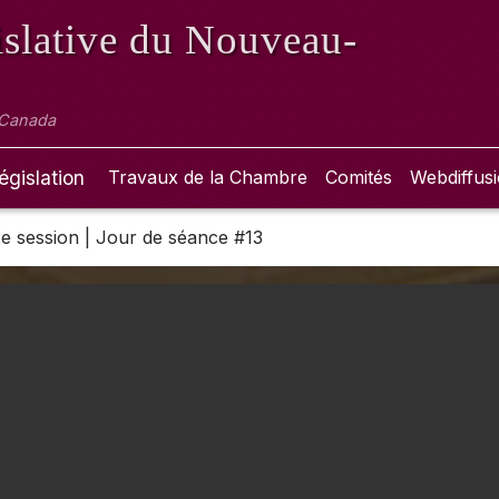
slative
du Nouveau-
 Canada
égislation
Travaux de la Chambre
Comités
Webdiffus
 2e session | Jour de séance #13