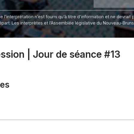
 l’interprétation n’est fourni qu’à titre d’information et ne devra
départ. Les interprètes et l’Assemblée législative du Nouveau-Bru
ession | Jour de séance #13
xes