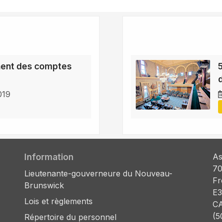
ent des comptes
019
Information
As
70
Lieutenante-gouverneure du Nouveau-
Fr
Brunswick
E3
Lois et règlements
C
(5
Répertoire du personnel