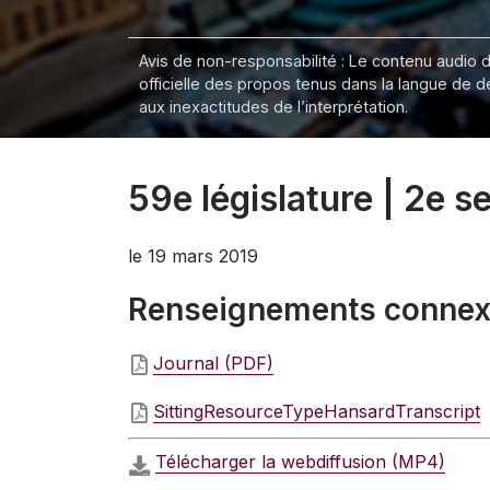
Avis de non-responsabilité : Le contenu audio de
officielle des propos tenus dans la langue de 
aux inexactitudes de l’interprétation.
59e législature | 2e s
le 19 mars 2019
Renseignements conne
Journal (PDF)
SittingResourceTypeHansardTranscript
Télécharger la webdiffusion (MP4)