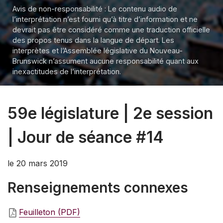
Avis de non-responsabilité : Le contenu audio de
l’interprétation n’est fourni qu’à titre d’information et ne
devrait pas être considéré comme une traduction officielle
des propos tenus dans la langue de départ. Les
interprètes et l’Assemblée législative du Nouveau-
Brunswick n’assument aucune responsabilité quant aux
inexactitudes de l’interprétation.
59e législature | 2e session
| Jour de séance #14
le 20 mars 2019
Renseignements connexes
Feuilleton (PDF)