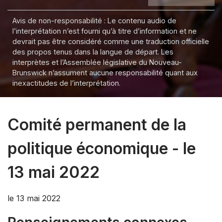
Avis de non-responsabilité : Le contenu audio de
l’interprétation n’est fourni qu’à titre d’information et ne
devrait pas être considéré comme une traduction officielle
des propos tenus dans la langue de départ. Les
interprètes et l’Assemblée législative du Nouveau-
Brunswick n’assument aucune responsabilité quant aux
inexactitudes de l’interprétation.
Comité permanent de la
politique économique - le
13 mai 2022
le 13 mai 2022