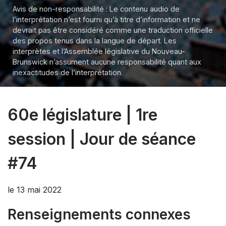
Avis de non-responsabilité : Le contenu audio de
l’interprétation n’est fourni qu’à titre d’information et ne
devrait pas être considéré comme une traduction officielle
des propos tenus dans la langue de départ. Les
interprètes et l’Assemblée législative du Nouveau-
Brunswick n’assument aucune responsabilité quant aux
inexactitudes de l’interprétation.
60e législature | 1re
session | Jour de séance
#74
le 13 mai 2022
Renseignements connexes