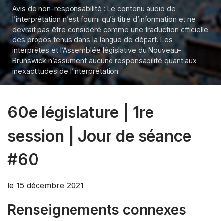
Avis de non-responsabilité : Le contenu audio de
l’interprétation n’est fourni qu’à titre d’information et ne
devrait pas être considéré comme une traduction officielle
des propos tenus dans la langue de départ. Les
interprètes et l’Assemblée législative du Nouveau-
Brunswick n’assument aucune responsabilité quant aux
inexactitudes de l’interprétation.
60e législature | 1re
session | Jour de séance
#60
le 15 décembre 2021
Renseignements connexes