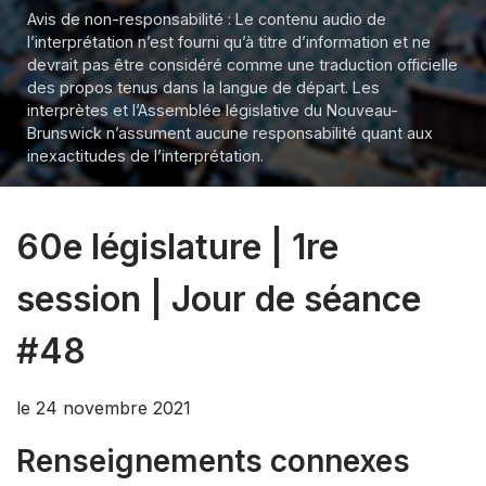
Avis de non-responsabilité : Le contenu audio de
l’interprétation n’est fourni qu’à titre d’information et ne
devrait pas être considéré comme une traduction officielle
des propos tenus dans la langue de départ. Les
interprètes et l’Assemblée législative du Nouveau-
Brunswick n’assument aucune responsabilité quant aux
inexactitudes de l’interprétation.
60e législature | 1re
session | Jour de séance
#48
le 24 novembre 2021
Renseignements connexes