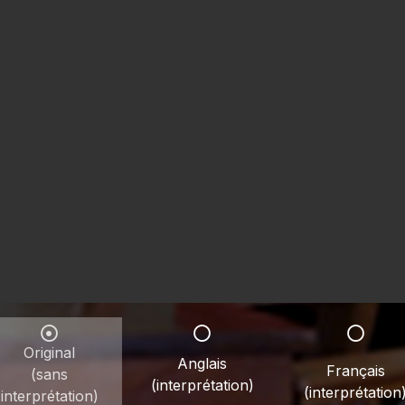
Original
Anglais
Français
(sans
(interprétation)
(interprétation
interprétation)