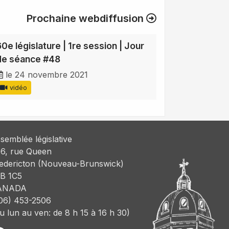
Prochaine webdiffusion
60e législature | 1re session | Jour
de séance #48
le 24 novembre 2021
vidéo
semblée législative
6, rue Queen
edericton (Nouveau-Brunswick)
B 1C5
ANADA
06) 453-2506
u lun au ven: de 8 h 15 à 16 h 30)