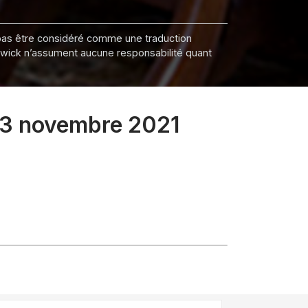
it pas être considéré comme une traduction
nswick n’assument aucune responsabilité quant
 23 novembre 2021