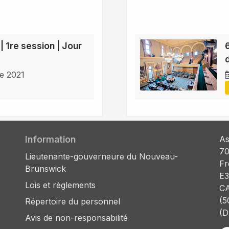
| 1re session | Jour
e 2021
Information
As
70
Lieutenante-gouverneure du Nouveau-
Fr
Brunswick
E3
Lois et règlements
C
(5
Répertoire du personnel
(D
Avis de non-responsabilité