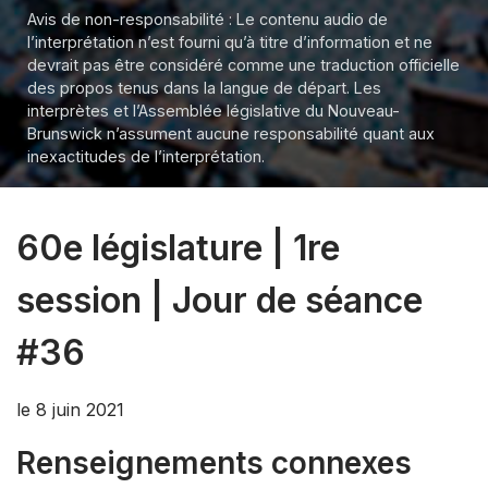
Avis de non-responsabilité : Le contenu audio de
l’interprétation n’est fourni qu’à titre d’information et ne
devrait pas être considéré comme une traduction officielle
des propos tenus dans la langue de départ. Les
interprètes et l’Assemblée législative du Nouveau-
Brunswick n’assument aucune responsabilité quant aux
inexactitudes de l’interprétation.
60e législature | 1re
session | Jour de séance
#36
le 8 juin 2021
Renseignements connexes