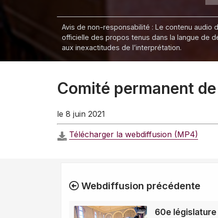
Avis de non-responsabilité : Le contenu audio de
officielle des propos tenus dans la langue de 
aux inexactitudes de l’interprétation.
Comité permanent de l
le 8 juin 2021
Télécharger la webdiffusion (MP4)
Webdiffusion précédente
60e législature 