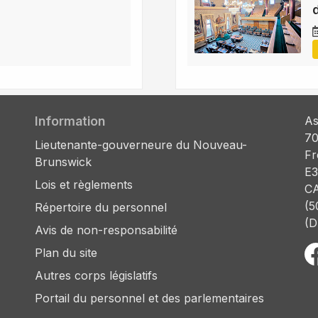
Information
As
70
Lieutenante-gouverneure du Nouveau-
Fr
Brunswick
E3
Lois et règlements
C
(5
Répertoire du personnel
(D
Avis de non-responsabilité
Plan du site
Autres corps législatifs
Portail du personnel et des parlementaires