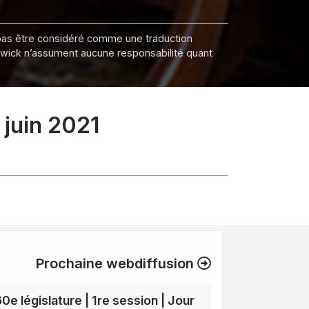
it pas être considéré comme une traduction
nswick n’assument aucune responsabilité quant
 juin 2021
Prochaine webdiffusion
60e législature | 1re session | Jour