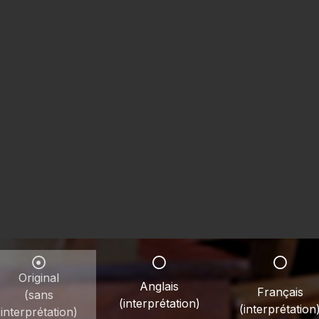
Original
Anglais
Français
(sans
(interprétation)
(interprétation
interprétation)