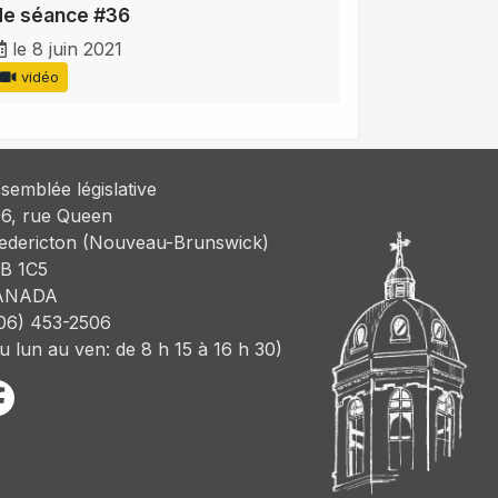
de séance #36
le 8 juin 2021
vidéo
semblée législative
6, rue Queen
edericton (Nouveau-Brunswick)
B 1C5
ANADA
06) 453-2506
u lun au ven: de 8 h 15 à 16 h 30)