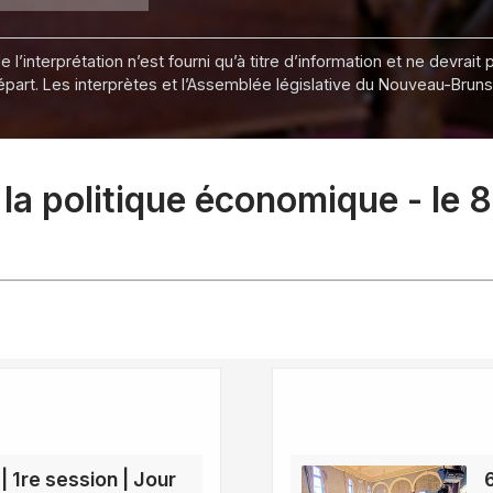
 l’interprétation n’est fourni qu’à titre d’information et ne devra
départ. Les interprètes et l’Assemblée législative du Nouveau-Bru
a politique économique - le 8
| 1re session | Jour