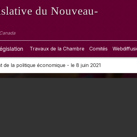
slative
du Nouveau-
 Canada
égislation
Travaux de la Chambre
Comités
Webdiffus
de la politique économique - le 8 juin 2021