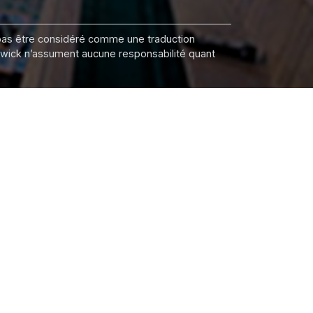
it pas être considéré comme une traduction
nswick n’assument aucune responsabilité quant