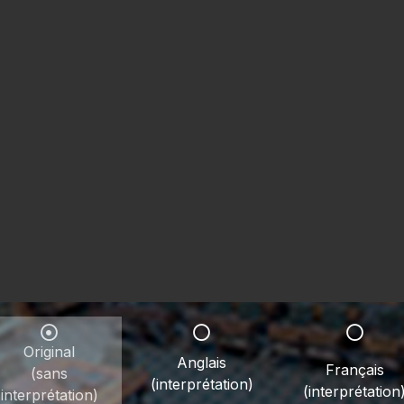
Original
Anglais
Français
(sans
(interprétation)
(interprétation
interprétation)