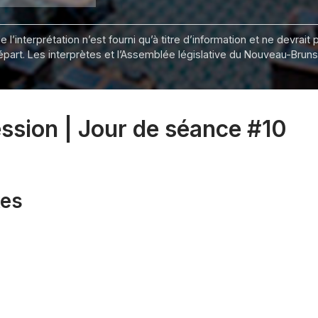
 l’interprétation n’est fourni qu’à titre d’information et ne devra
départ. Les interprètes et l’Assemblée législative du Nouveau-Bru
ession | Jour de séance #10
xes