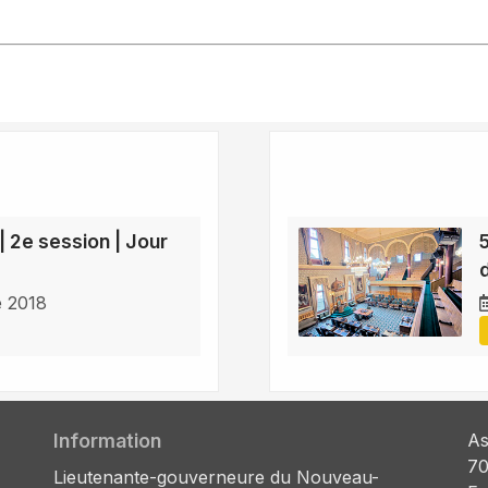
| 2e session | Jour
e 2018
Information
As
70
Lieutenante-gouverneure du Nouveau-