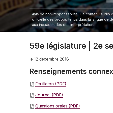
Avis de non-responsabilité : Le contenu audio de
officielle des propos tenus dans la langue de 
aux inexactitudes de l’interprétation.
59e législature | 2e s
le 12 décembre 2018
Renseignements conne
Feuilleton (PDF)
Journal (PDF)
Questions orales (PDF)