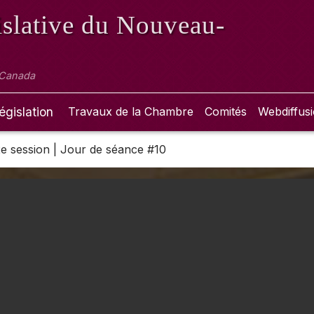
slative
du Nouveau-
 Canada
égislation
Travaux de la Chambre
Comités
Webdiffus
 2e session | Jour de séance #10