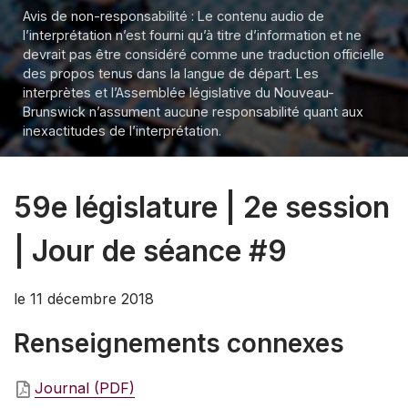
Avis de non-responsabilité : Le contenu audio de
l’interprétation n’est fourni qu’à titre d’information et ne
devrait pas être considéré comme une traduction officielle
des propos tenus dans la langue de départ. Les
interprètes et l’Assemblée législative du Nouveau-
Brunswick n’assument aucune responsabilité quant aux
inexactitudes de l’interprétation.
59e législature | 2e session
| Jour de séance #9
le 11 décembre 2018
Renseignements connexes
Journal (PDF)