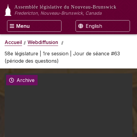
Assemblée législative
du Nouveau-Brunswick
Fredericton, Nouveau-Brunswick, Canada
Menu
English
Accueil
Webdiffusion
58e législature | 1re session | Jour de séance #63
(période des questions)
Archive