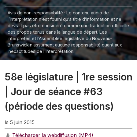
Avis de non-responsabilité : Le contenu audio de
l’interprétation n’est fourni qu’à titre d’information et ne
devrait pas être considéré comme une traduction officielle
des propos tenus dans la langue de départ. Les
interprètes et l’Assemblée législative du Nouveau-
Brunswick n’assument aucune responsabilité quant aux
inexactitudes de l’interprétation.
58e législature | 1re session
| Jour de séance #63
(période des questions)
le 5 juin 2015
Télécharger la webdiffusion (MP4)