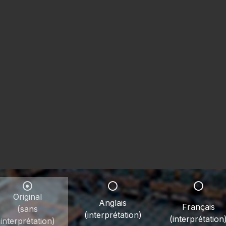
Original
Anglais
Français
(sans
(interprétation)
(interprétation
interprétation)