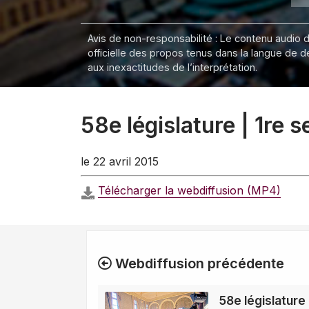
Avis de non-responsabilité : Le contenu audio de
officielle des propos tenus dans la langue de 
aux inexactitudes de l’interprétation.
58e législature | 1re 
le 22 avril 2015
Télécharger la webdiffusion (MP4)
Webdiffusion précédente
58e législature 