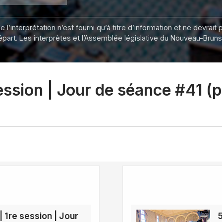
 l’interprétation n’est fourni qu’à titre d’information et ne devra
départ. Les interprètes et l’Assemblée législative du Nouveau-Bru
session | Jour de séance #41 (
| 1re session | Jour
5