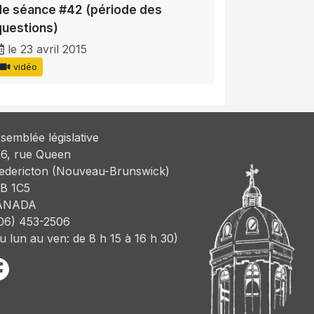
de séance #42 (période des
questions)
le 23 avril 2015
vidéo
semblée législative
6, rue Queen
edericton (Nouveau-Brunswick)
B 1C5
ANADA
06) 453-2506
u lun au ven: de 8 h 15 à 16 h 30)