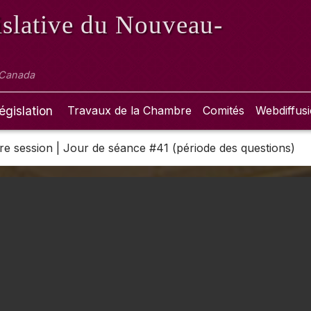
slative
du Nouveau-
 Canada
égislation
Travaux de la Chambre
Comités
Webdiffus
 1re session | Jour de séance #41 (période des questions)