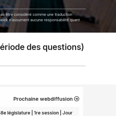
it pas être considéré comme une traduction
nswick n’assument aucune responsabilité quant
période des questions)
Prochaine webdiffusion
8e législature | 1re session | Jour