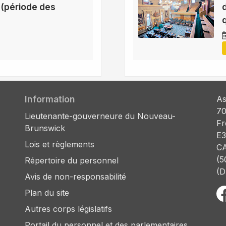
(période des
Information
As
70
Lieutenante-gouverneure du Nouveau-
Fr
Brunswick
E3
Lois et règlements
C
(5
Répertoire du personnel
(D
Avis de non-responsabilité
Plan du site
Autres corps législatifs
Portail du personnel et des parlementaires