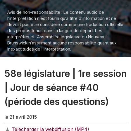
Avis de non-responsabilité : Le contenu audio de
l’interprétation n’est fourni qu’à titre d’information et ne
devrait pas être considéré comme une traduction officielle
des propos tenus dans la langue de départ. Les
interprètes et l’Assemblée législative du Nouveau-
Brunswick n’assument aucune responsabilité quant aux
inexactitudes de l’interprétation.
58e législature | 1re session
| Jour de séance #40
(période des questions)
le 21 avril 2015
Télécharger la webdiffusion (MP4)