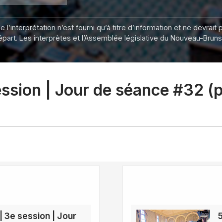
 l’interprétation n’est fourni qu’à titre d’information et ne devra
départ. Les interprètes et l’Assemblée législative du Nouveau-Bru
session | Jour de séance #32 (
| 3e session | Jour