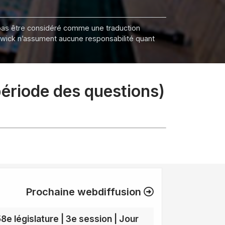
it pas être considéré comme une traduction
nswick n’assument aucune responsabilité quant
période des questions)
Prochaine webdiffusion
58e législature | 3e session | Jour