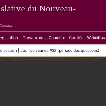
slative
du Nouveau-
 Canada
égislation
Travaux de la Chambre
Comités
Webdiffus
 3e session | Jour de séance #32 (période des questions)