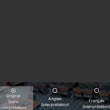
Original
Anglais
Français
(sans
(interprétation)
(interprétation
interprétation)