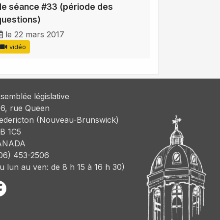
de séance #33 (période des
questions)
le 22 mars 2017
vidéo
semblée législative
6, rue Queen
edericton (Nouveau-Brunswick)
B 1C5
ANADA
06) 453-2506
u lun au ven: de 8 h 15 à 16 h 30)