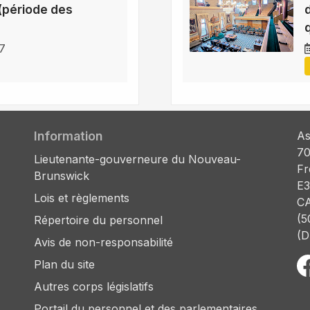
(période des
17
Information
As
70
Lieutenante-gouverneure du Nouveau-
Fr
Brunswick
E3
Lois et règlements
C
(5
Répertoire du personnel
(D
Avis de non-responsabilité
Plan du site
Autres corps législatifs
Portail du personnel et des parlementaires