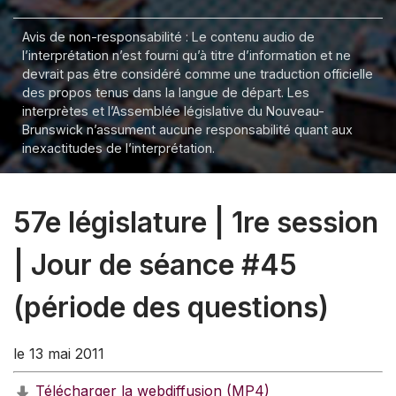
Avis de non-responsabilité : Le contenu audio de
l’interprétation n’est fourni qu’à titre d’information et ne
devrait pas être considéré comme une traduction officielle
des propos tenus dans la langue de départ. Les
interprètes et l’Assemblée législative du Nouveau-
Brunswick n’assument aucune responsabilité quant aux
inexactitudes de l’interprétation.
57e législature | 1re session
| Jour de séance #45
(période des questions)
le 13 mai 2011
Télécharger la webdiffusion (MP4)