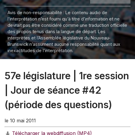
Avis de non-responsabilité : Le contenu audio de
l’interprétation n’est fourni qu’à titre d’information et ne
devrait pas être considéré comme une traduction officielle
des propos tenus dans la langue de départ. Les
interprètes et l’Assemblée législative du Nouveau-
Brunswick n’assument aucune responsabilité quant aux
inexactitudes de l’interprétation.
57e législature | 1re session
| Jour de séance #42
(période des questions)
le 10 mai 2011
Télécharger la webdiffusion (MP4)