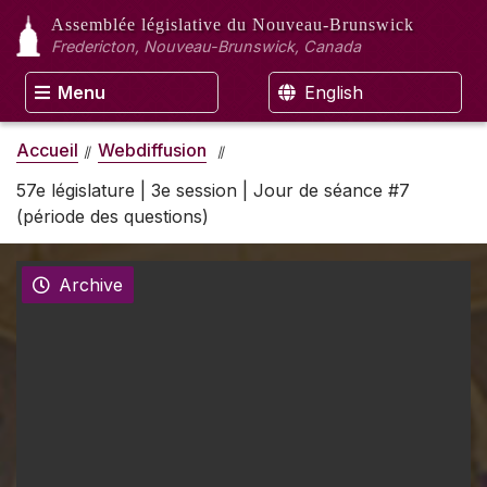
Assemblée législative
du Nouveau-Brunswick
Fredericton, Nouveau-Brunswick, Canada
Menu
English
Accueil
Webdiffusion
57e législature | 3e session | Jour de séance #7
(période des questions)
Archive