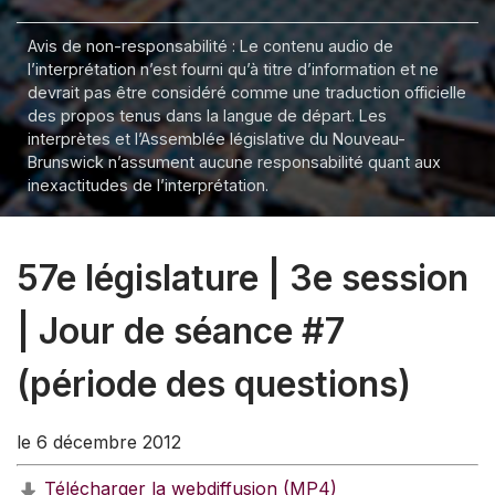
Avis de non-responsabilité : Le contenu audio de
l’interprétation n’est fourni qu’à titre d’information et ne
devrait pas être considéré comme une traduction officielle
des propos tenus dans la langue de départ. Les
interprètes et l’Assemblée législative du Nouveau-
Brunswick n’assument aucune responsabilité quant aux
inexactitudes de l’interprétation.
57e législature | 3e session
| Jour de séance #7
(période des questions)
le 6 décembre 2012
Télécharger la webdiffusion (MP4)