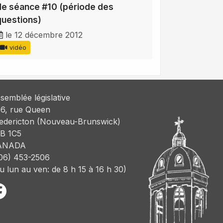
de séance #10 (période des
questions)
le 12 décembre 2012
vidéo
semblée législative
6, rue Queen
edericton (Nouveau-Brunswick)
B 1C5
ANADA
06) 453-2506
u lun au ven: de 8 h 15 à 16 h 30)