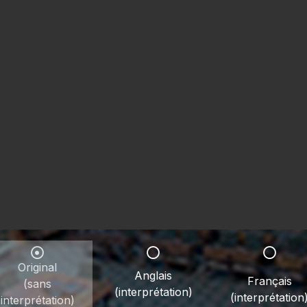
Original
Anglais
Français
(sans
(interprétation)
(interprétation
interprétation)