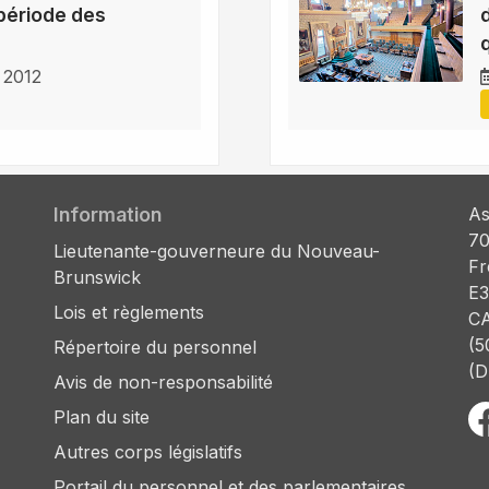
période des
 2012
Information
As
70
Lieutenante-gouverneure du Nouveau-
Fr
Brunswick
E3
Lois et règlements
C
(5
Répertoire du personnel
(D
Avis de non-responsabilité
Plan du site
Autres corps législatifs
Portail du personnel et des parlementaires