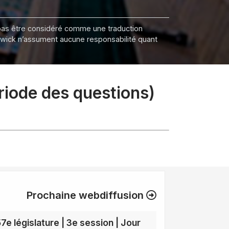
it pas être considéré comme une traduction
nswick n’assument aucune responsabilité quant
ériode des questions)
Prochaine webdiffusion
57e législature | 3e session | Jour