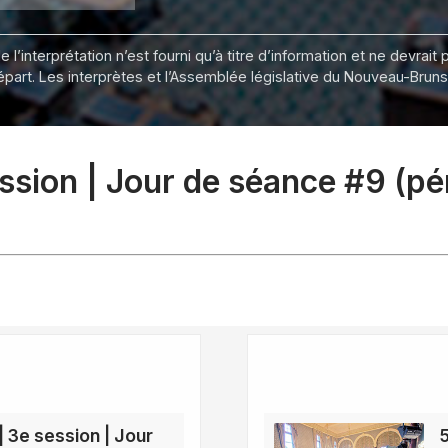
 l’interprétation n’est fourni qu’à titre d’information et ne devra
départ. Les interprètes et l’Assemblée législative du Nouveau-Bru
ession | Jour de séance #9 (p
| 3e session | Jour