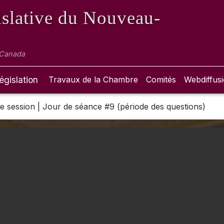
slative
du Nouveau-
 Canada
égislation
Travaux de la Chambre
Comités
Webdiffus
 3e session | Jour de séance #9 (période des questions)