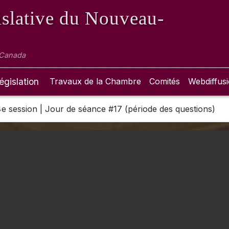
slative
du Nouveau-
 Canada
égislation
Travaux de la Chambre
Comités
Webdiffus
 4e session | Jour de séance #17 (période des questions)