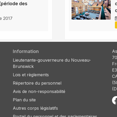
(période des
e 2017
Information
As
70
Lieutenante-gouverneure du Nouveau-
Fr
Brunswick
E3
Lois et règlements
C
(5
Répertoire du personnel
(D
Avis de non-responsabilité
Plan du site
Autres corps législatifs
Portail du personnel et des parlementaires