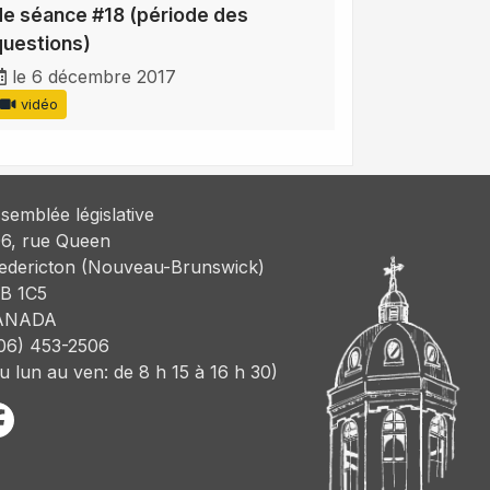
de séance #18 (période des
questions)
le 6 décembre 2017
vidéo
semblée législative
6, rue Queen
edericton (Nouveau-Brunswick)
B 1C5
ANADA
06) 453-2506
u lun au ven: de 8 h 15 à 16 h 30)