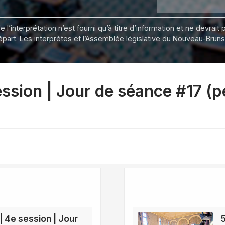
 l’interprétation n’est fourni qu’à titre d’information et ne devra
départ. Les interprètes et l’Assemblée législative du Nouveau-Bru
ession | Jour de séance #17 (
 | 4e session | Jour