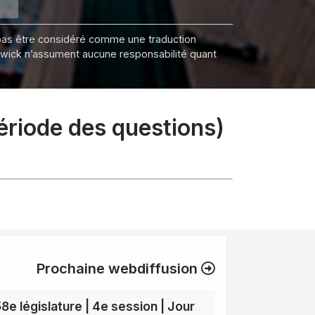
it pas être considéré comme une traduction
nswick n’assument aucune responsabilité quant
période des questions)
Prochaine webdiffusion
58e législature | 4e session | Jour