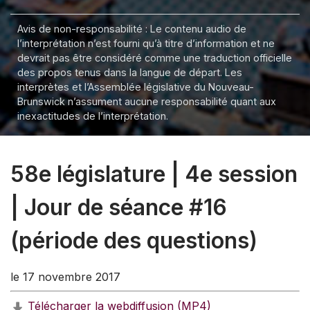
Avis de non-responsabilité : Le contenu audio de
l’interprétation n’est fourni qu’à titre d’information et ne
devrait pas être considéré comme une traduction officielle
des propos tenus dans la langue de départ. Les
interprètes et l’Assemblée législative du Nouveau-
Brunswick n’assument aucune responsabilité quant aux
inexactitudes de l’interprétation.
58e législature | 4e session
| Jour de séance #16
(période des questions)
le 17 novembre 2017
Télécharger la webdiffusion (MP4)