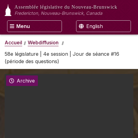
Assemblée législative
du Nouveau-Brunswick
Fredericton, Nouveau-Brunswick, Canada
Menu
English
Accueil
Webdiffusion
58e législature | 4e session | Jour de séance #16
(période des questions)
Archive