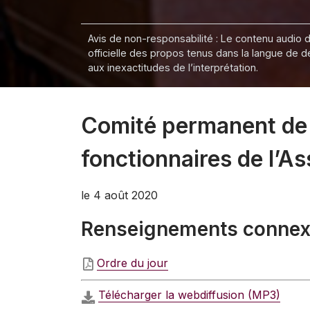
Avis de non-responsabilité : Le contenu audio de
officielle des propos tenus dans la langue de 
aux inexactitudes de l’interprétation.
Comité permanent de l
fonctionnaires de l’A
le 4 août 2020
Renseignements conne
Ordre du jour
Télécharger la webdiffusion (MP3)