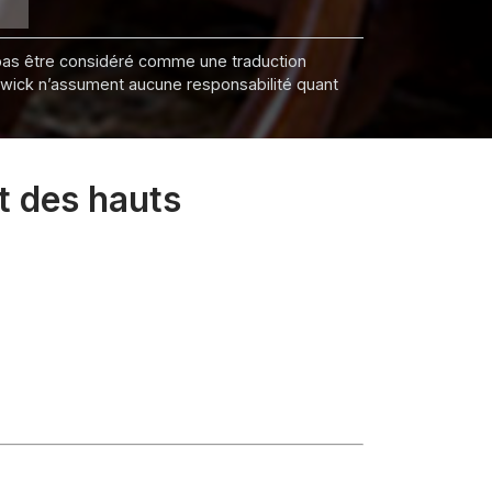
it pas être considéré comme une traduction
nswick n’assument aucune responsabilité quant
t des hauts