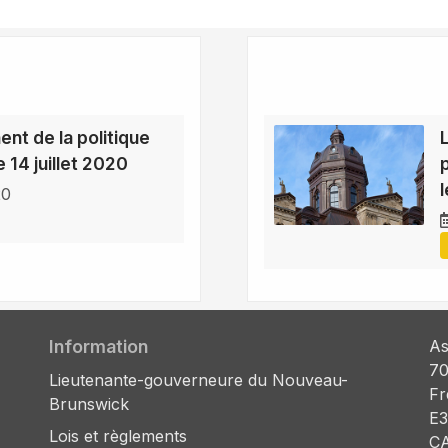
nt de la politique
 14 juillet 2020
20
Information
As
70
Lieutenante-gouverneure du Nouveau-
Fr
Brunswick
E3
Lois et règlements
C