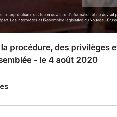
 l’interprétation n’est fourni qu’à titre d’information et ne devra
départ. Les interprètes et l’Assemblée législative du Nouveau-Bru
a procédure, des privilèges e
ssemblée - le 4 août 2020
xes