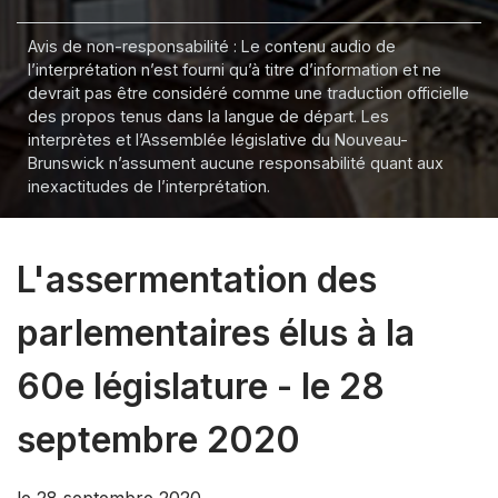
Avis de non-responsabilité : Le contenu audio de
l’interprétation n’est fourni qu’à titre d’information et ne
devrait pas être considéré comme une traduction officielle
des propos tenus dans la langue de départ. Les
interprètes et l’Assemblée législative du Nouveau-
Brunswick n’assument aucune responsabilité quant aux
inexactitudes de l’interprétation.
L'assermentation des
parlementaires élus à la
60e législature - le 28
septembre 2020