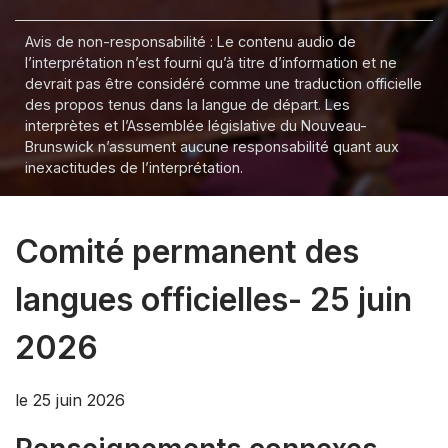
Avis de non-responsabilité : Le contenu audio de
l’interprétation n’est fourni qu’à titre d’information et ne
devrait pas être considéré comme une traduction officielle
des propos tenus dans la langue de départ. Les
interprètes et l’Assemblée législative du Nouveau-
Brunswick n’assument aucune responsabilité quant aux
inexactitudes de l’interprétation.
Comité permanent des
langues officielles- 25 juin
2026
le 25 juin 2026