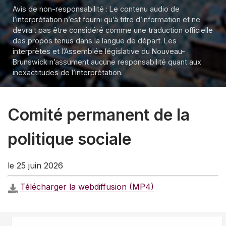
Avis de non-responsabilité : Le contenu audio de
l’interprétation n’est fourni qu’à titre d’information et ne
devrait pas être considéré comme une traduction officielle
des propos tenus dans la langue de départ. Les
interprètes et l’Assemblée législative du Nouveau-
Brunswick n’assument aucune responsabilité quant aux
inexactitudes de l’interprétation.
Comité permanent de la
politique sociale
le 25 juin 2026
Télécharger la webdiffusion (MP4)