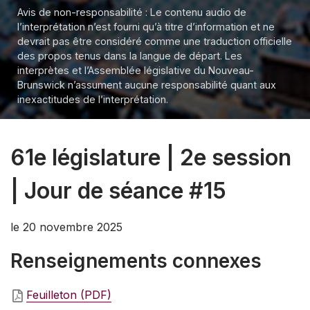
Avis de non-responsabilité : Le contenu audio de
l’interprétation n’est fourni qu’à titre d’information et ne
devrait pas être considéré comme une traduction officielle
des propos tenus dans la langue de départ. Les
interprètes et l’Assemblée législative du Nouveau-
Brunswick n’assument aucune responsabilité quant aux
inexactitudes de l’interprétation.
61e législature | 2e session
| Jour de séance #15
le 20 novembre 2025
Renseignements connexes
Feuilleton (PDF)