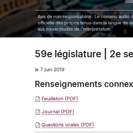
Avis de non-responsabilité : Le contenu audio de
officielle des propos tenus dans la langue de 
aux inexactitudes de l’interprétation.
59e législature | 2e 
le 7 juin 2019
Renseignements conne
Feuilleton (PDF)
Journal (PDF)
Questions orales (PDF)