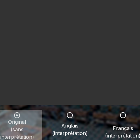
Original
Anglais
Français
(sans
(interprétation)
(interprétation
interprétation)