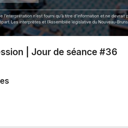
 l’interprétation n’est fourni qu’à titre d’information et ne devra
départ. Les interprètes et l’Assemblée législative du Nouveau-Bru
session | Jour de séance #36
xes