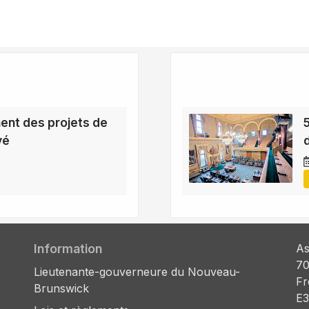
nt des projets de
vé
Information
As
70
Lieutenante-gouverneure du Nouveau-
Fr
Brunswick
E3