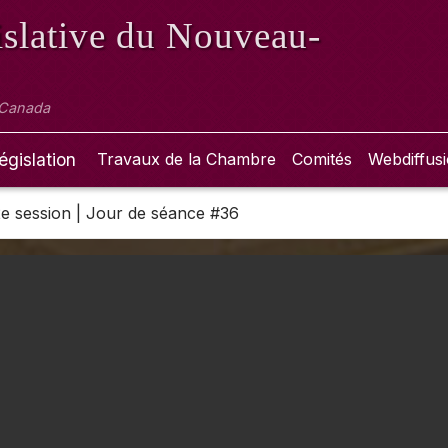
slative
du Nouveau-
 Canada
égislation
Travaux de la Chambre
Comités
Webdiffus
 2e session | Jour de séance #36