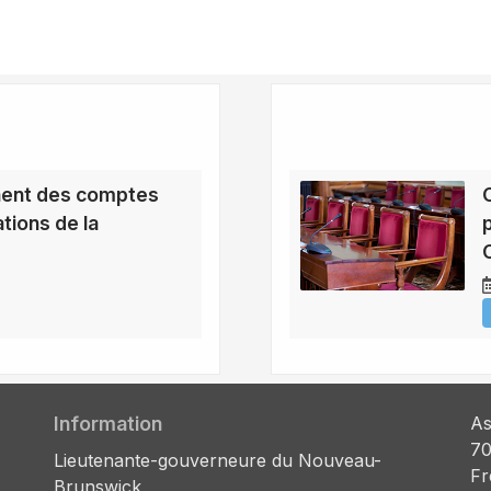
ent des comptes
tions de la
Information
As
70
Lieutenante-gouverneure du Nouveau-
Fr
Brunswick