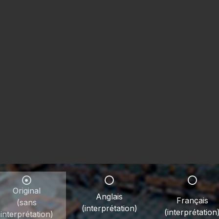
Original
Anglais
Français
(sans
(interprétation)
(interprétation
interprétation)