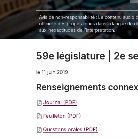
Avis de non-responsabilité : Le contenu audio de
officielle des propos tenus dans la langue de 
aux inexactitudes de l’interprétation.
59e législature | 2e 
le 11 juin 2019
Renseignements conne
Journal (PDF)
Feuilleton (PDF)
Questions orales (PDF)