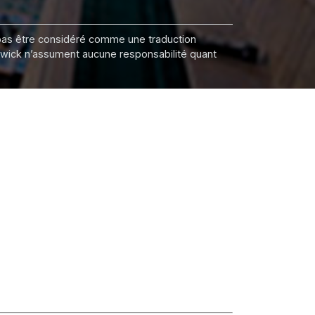
it pas être considéré comme une traduction
nswick n’assument aucune responsabilité quant