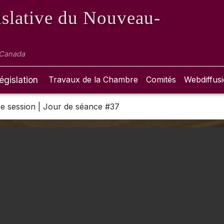
slative
du Nouveau-
 Canada
égislation
Travaux de la Chambre
Comités
Webdiffus
 2e session | Jour de séance #37