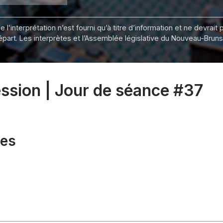
 l’interprétation n’est fourni qu’à titre d’information et ne devra
départ. Les interprètes et l’Assemblée législative du Nouveau-Bru
session | Jour de séance #37
xes