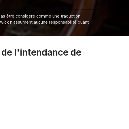
it pas être considéré comme une traduction
nswick n’assument aucune responsabilité quant
de l'intendance de