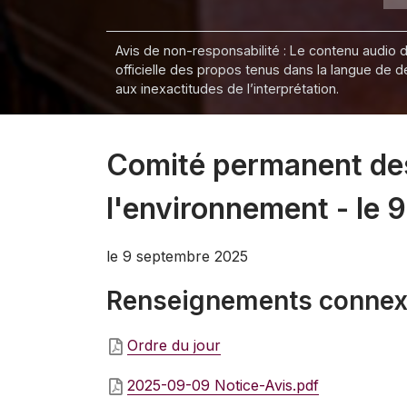
Avis de non-responsabilité : Le contenu audio de
officielle des propos tenus dans la langue de 
aux inexactitudes de l’interprétation.
Comité permanent des
l'environnement - le
le 9 septembre 2025
Renseignements conne
Ordre du jour
2025-09-09 Notice-Avis.pdf