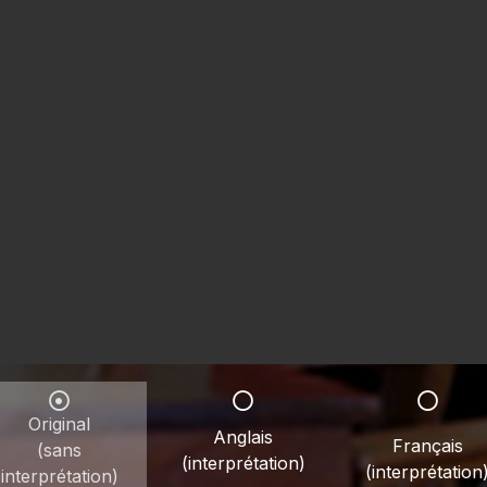
Original
Anglais
Français
(sans
(interprétation)
(interprétation
interprétation)