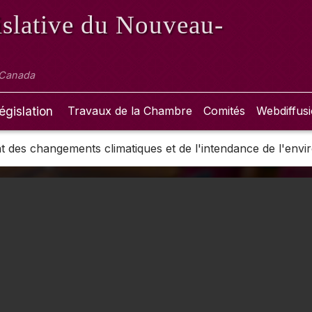
slative
du Nouveau-
 Canada
égislation
Travaux de la Chambre
Comités
Webdiffus
 des changements climatiques et de l'intendance de l'env