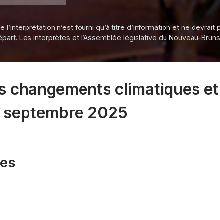
 l’interprétation n’est fourni qu’à titre d’information et ne devra
départ. Les interprètes et l’Assemblée législative du Nouveau-Bru
 changements climatiques et 
 9 septembre 2025
xes