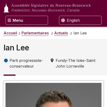
Assemblée législative
du Nouveau-Brunswick
Fredericton, Nouveau-Brunswick, Canada
Menu
English
Accueil
Parlementaires
Actuels
Ian Lee
Ian Lee
Parti progressiste-
Fundy-The Isles-Saint
conservateur
John Lorneville