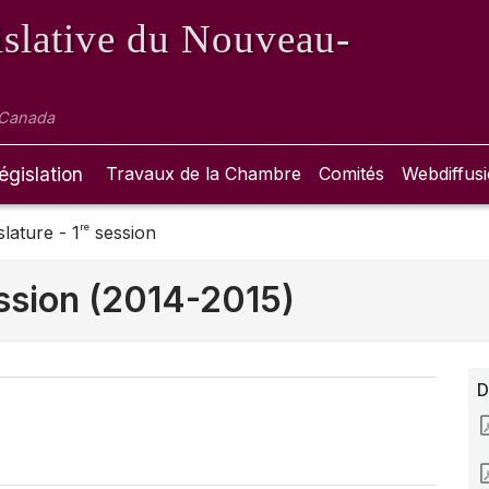
slative
du Nouveau-
 Canada
égislation
Travaux de la Chambre
Comités
Webdiffus
re
slature - 1
session
ssion (2014-2015)
D