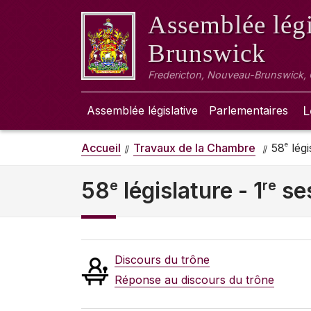
Assemblée légi
Brunswick
Fredericton, Nouveau-Brunswick,
Assemblée législative
Parlementaires
L
e
Accueil
Travaux de la Chambre
58
légi
e
re
58
législature - 1
se
Discours du trône
Réponse au discours du trône