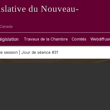
slative
du Nouveau-
 Canada
égislation
Travaux de la Chambre
Comités
Webdiffus
 3e session | Jour de séance #31