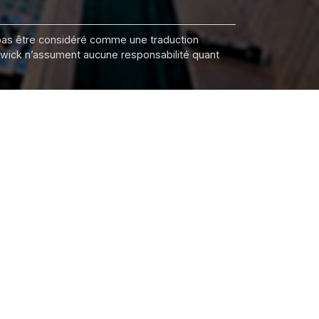
it pas être considéré comme une traduction
nswick n’assument aucune responsabilité quant