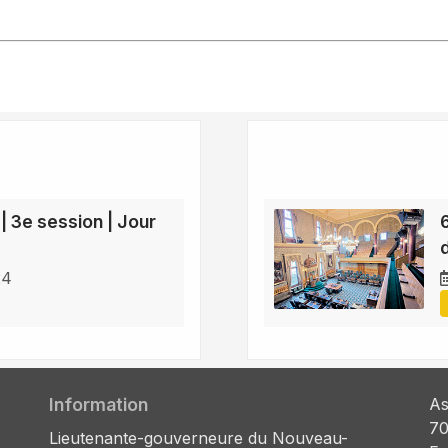
 | 3e session | Jour
24
Information
As
70
Lieutenante-gouverneure du Nouveau-