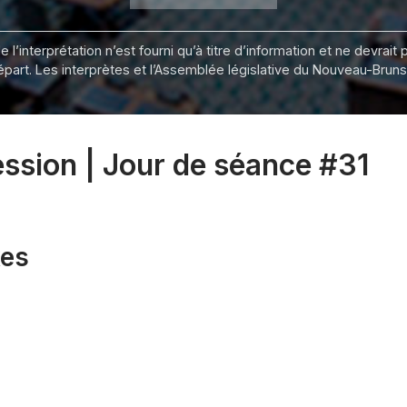
 l’interprétation n’est fourni qu’à titre d’information et ne devra
départ. Les interprètes et l’Assemblée législative du Nouveau-Bru
ession | Jour de séance #31
xes