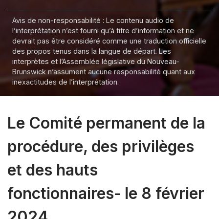
Avis de non-responsabilité : Le contenu audio de
l’interprétation n’est fourni qu’à titre d’information et ne
devrait pas être considéré comme une traduction officielle
des propos tenus dans la langue de départ. Les
interprètes et l’Assemblée législative du Nouveau-
Brunswick n’assument aucune responsabilité quant aux
inexactitudes de l’interprétation.
Le Comité permanent de la
procédure, des privilèges
et des hauts
fonctionnaires- le 8 février
2024